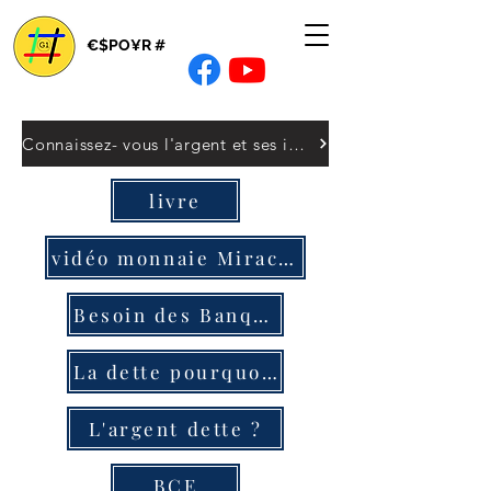
€$PO¥R #
Connaissez- vous l'argent et ses implications ? On ne nous dit pas tout ?
livre
vidéo monnaie Miraculeuse
Besoin des Banques ?
La dette pourquoi ?
L'argent dette ?
BCE