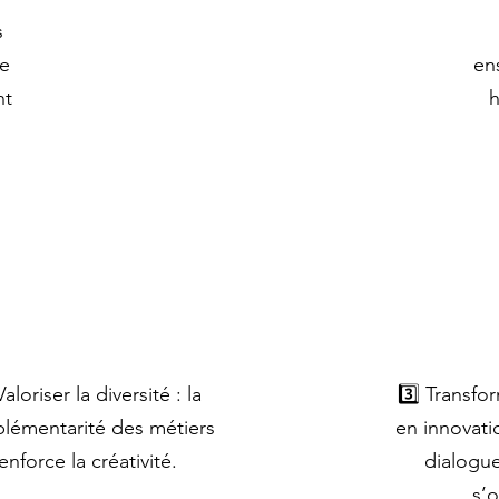
s
re
en
nt
h
Valoriser la diversité : la
3️⃣ Transfo
lémentarité des métiers
en innovati
enforce la créativité.
dialogue
s’