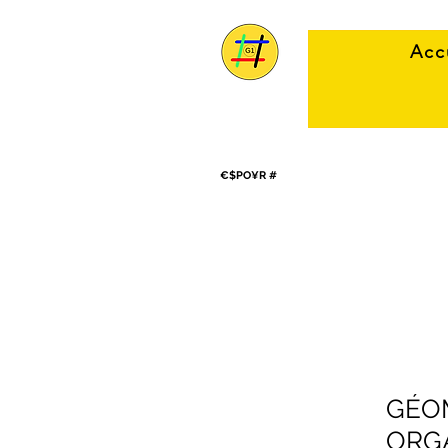
Acc
€$PO¥R #
GÉO
ORGA