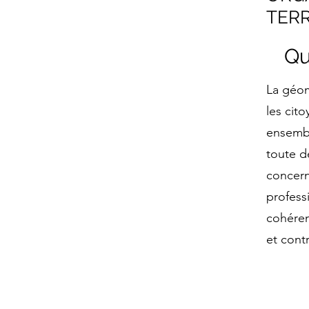
TERR
Qu
La géom
les cito
ensembl
toute d
concern
profess
cohéren
et cont