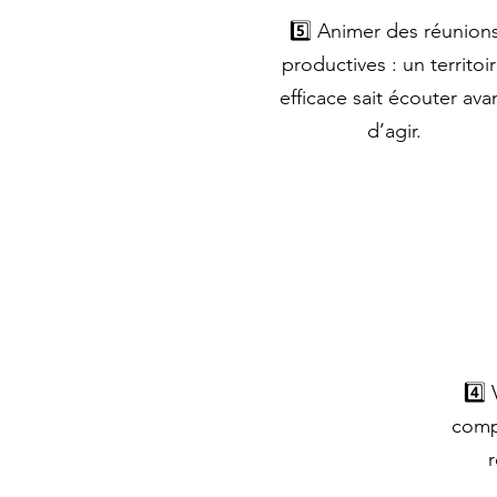
5️⃣ Animer des réunion
productives : un territoi
efficace sait écouter ava
d’agir.
4️⃣ 
comp
r