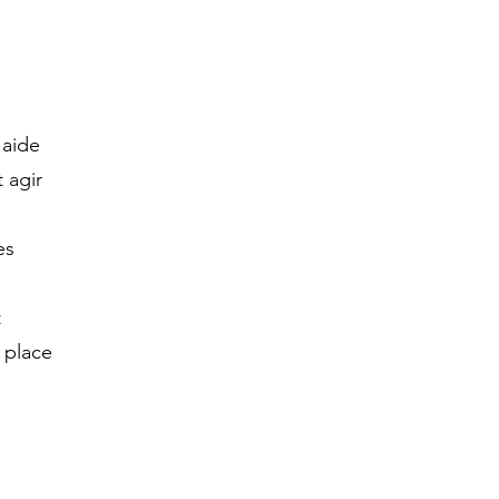
 aide
t agir
es
t
 place