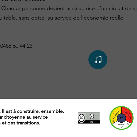
 Chaque personne devient ainsi actrice d’un circuit de v
uitable, sans dette, au service de l’économie réelle.
0486 60 44 23
. Il est à construire, ensemble.
ur citoyenne au service
t des transitions.