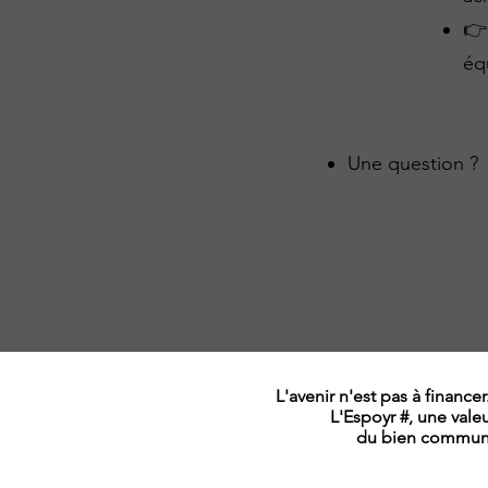
👉
éq
Une question ? 
L'avenir n'est pas à financer
L'Espoyr #, une vale
du bien commun e