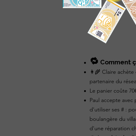
🔁
Comment ça
👩‍🌾 Claire achète
partenaire du rése
Le panier coûte 70€
Paul accepte avec p
d’utiliser ses # : p
boulangère du villa
d’une réparation ch