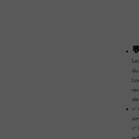

Le
du
Lo
re
de
✅ 
si
✅ 
ac