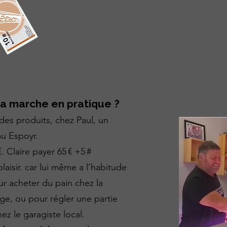
 marche en pratique ?
 des produits, chez Paul, un
au Espoyr.
. Claire payer 65 € +5 #
laisir. car lui même a l’habitude
our acheter du pain chez la
ge, ou pour régler une partie
ez le garagiste local.