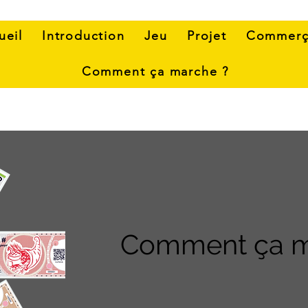
ueil
Introduction
Jeu
Projet
Commerç
Comment ça marche ?
Comment ça m