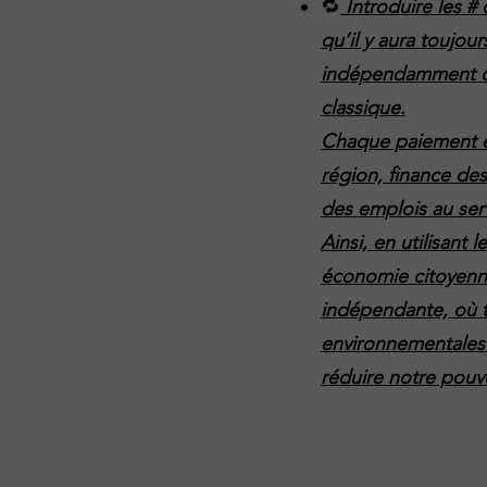
🔁
Introduire les #
qu’il y aura toujo
indépendamment d
classique.
Chaque paiement en
région, finance des
des emplois au servi
Ainsi, en utilisant 
économie citoyenne
indépendante, où to
environnementales
réduire notre pouvo