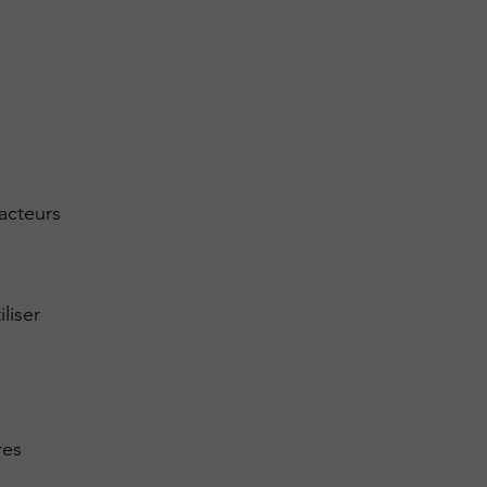
acteurs
liser
res