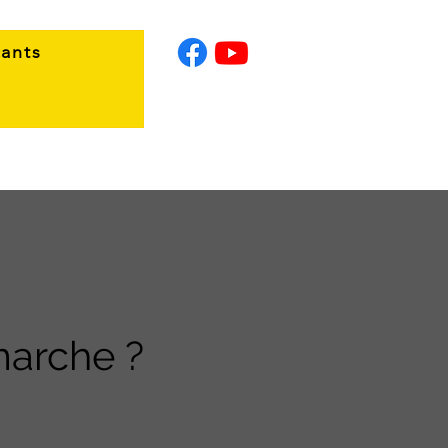
ants
arche ?