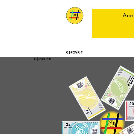
Acc
€$PO¥R #
€$PO¥R #